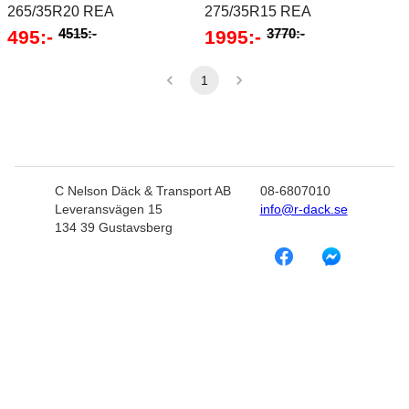
265/35R20 REA
275/35R15 REA
4515:-
3770:-
495
:-
1995
:-
1
C Nelson Däck & Transport AB
08-6807010
Leveransvägen 15
info@r-dack.se
134 39 Gustavsberg