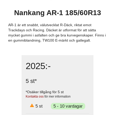
Nankang AR-1 185/60R13
AR-1 är ett snabbt, välutvecklat R-Däck, riktat emot
Trackdays och Racing. Däcket är utformat för att sätta
mycket gummi i asfalten och ge bra kurvegenskaper. Finns i
en gummiblandning, TW100 E-märkt och gatlegalt.
2025
:-
5
st
*
*Osäker tillgång för
5
st
Kontakta oss
för mer information
5
st
5 - 10 vardagar