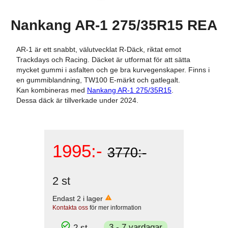
Nankang AR-1 275/35R15 REA
AR-1 är ett snabbt, välutvecklat R-Däck, riktat emot
Trackdays och Racing. Däcket är utformat för att sätta
mycket gummi i asfalten och ge bra kurvegenskaper. Finns i
en gummiblandning, TW100 E-märkt och gatlegalt.
Kan kombineras med
Nankang AR-1 275/35R15
.
Dessa däck är tillverkade under 2024.
1995
:-
3770:-
2
st
Endast
2
i lager
Kontakta oss
för mer information
3 - 7 vardagar
2
st