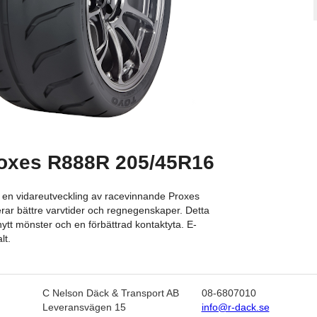
oxes R888R 205/45R16
en vidareutveckling av racevinnande Proxes
rar bättre varvtider och regnegenskaper. Detta
nytt mönster och en förbättrad kontaktyta. E-
lt.
C Nelson Däck & Transport AB
08-6807010
Leveransvägen 15
info@r-dack.se