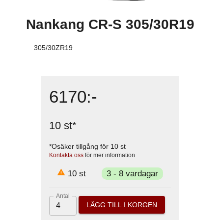
Nankang CR-S 305/30R19
305/30ZR19
6170
:-
10
st
*
*Osäker tillgång för
10
st
Kontakta oss
för mer information
10
st
3 - 8 vardagar
Antal
LÄGG TILL I KORGEN